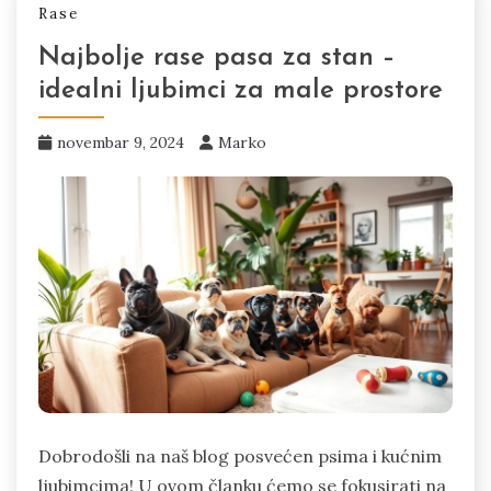
Rase
Najbolje rase pasa za stan –
idealni ljubimci za male prostore
novembar 9, 2024
Marko
Dobrodošli na naš blog posvećen psima i kućnim
ljubimcima! U ovom članku ćemo se fokusirati na