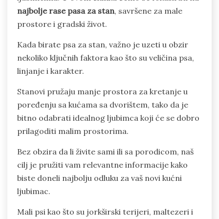
najbolje rase pasa za stan
, savršene za male
prostore i gradski život.
Kada birate psa za stan, važno je uzeti u obzir
nekoliko ključnih faktora kao što su veličina psa,
linjanje i karakter.
Stanovi pružaju manje prostora za kretanje u
poređenju sa kućama sa dvorištem, tako da je
bitno odabrati idealnog ljubimca koji će se dobro
prilagoditi malim prostorima.
Bez obzira da li živite sami ili sa porodicom, naš
cilj je pružiti vam relevantne informacije kako
biste doneli najbolju odluku za vaš novi kućni
ljubimac.
Mali psi kao što su jorkširski terijeri, maltezeri i