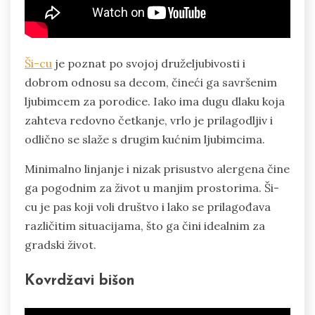
Ši-cu
je poznat po svojoj druželjubivosti i
dobrom odnosu sa decom, čineći ga savršenim
ljubimcem za porodice. Iako ima dugu dlaku koja
zahteva redovno četkanje, vrlo je prilagodljiv i
odlično se slaže s drugim kućnim ljubimcima.
Minimalno linjanje i nizak prisustvo alergena čine
ga pogodnim za život u manjim prostorima. Ši-
cu je pas koji voli društvo i lako se prilagođava
različitim situacijama, što ga čini idealnim za
gradski život.
Kovrdžavi bišon