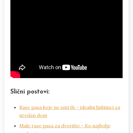
Slični postovi:
Rase pasa koje ne smrde - idealni ljubimci za
uredan dom
Male rase pasa za dvorište – Ko najbolje