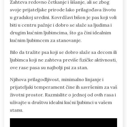
Zahteva redovno četkanje i šišanje, ali se zbog
svoje prijateljske prirode lako prilagođava životu
u gradskoj sredini. Kovrdžavi bišon je pas koji voli
biti u centru pažnje i dobro se slaže sa ljudima i
drugim kućnim ljubimcima, što ga čini idealnim
kućnim ljubimcem za stanovanje.
Bilo da tražite psa koji se dobro slaže sa decom ili
ljubimca koji ne zahteva previše fizičke aktivnosti,
ove rase pasa su najbolji psi za stan.
Njihova prilagodljivost, minimalno linjanje i
prijateljski temperament čine ih savršenim za vaš
životni prostor. Razmislite o jednoj od ovih rasa i
uživajte u društvu idealni kućni ljubimci u vašem
stanu.