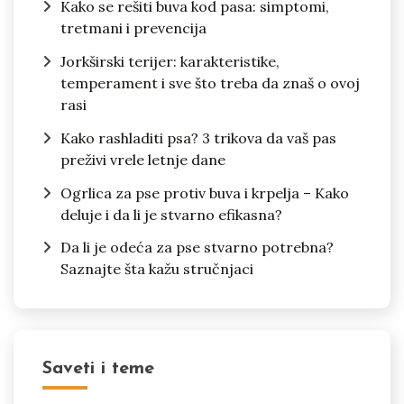
Kako se rešiti buva kod pasa: simptomi,
tretmani i prevencija
Jorkširski terijer: karakteristike,
temperament i sve što treba da znaš o ovoj
rasi
Kako rashladiti psa? 3 trikova da vaš pas
preživi vrele letnje dane
Ogrlica za pse protiv buva i krpelja – Kako
deluje i da li je stvarno efikasna?
Da li je odeća za pse stvarno potrebna?
Saznajte šta kažu stručnjaci
Saveti i teme