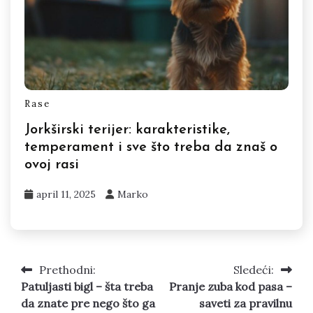
Rase
Jorkširski terijer: karakteristike,
temperament i sve što treba da znaš o
ovoj rasi
april 11, 2025
Marko
Prethodni:
Sledeći:
Kretanje
Patuljasti bigl – šta treba
Pranje zuba kod pasa –
članka
da znate pre nego što ga
saveti za pravilnu