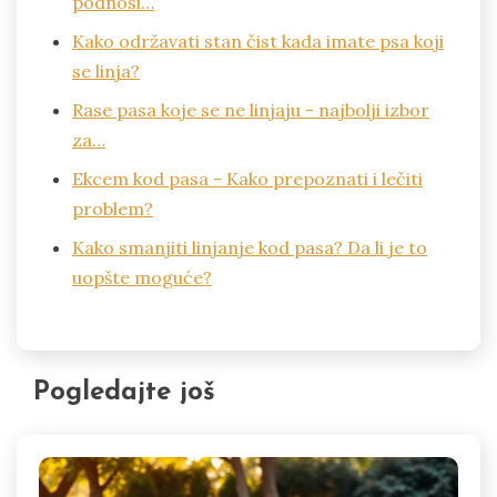
podnosi…
Kako održavati stan čist kada imate psa koji
se linja?
Rase pasa koje se ne linjaju - najbolji izbor
za…
Ekcem kod pasa - Kako prepoznati i lečiti
problem?
Kako smanjiti linjanje kod pasa? Da li je to
uopšte moguće?
Pogledajte još