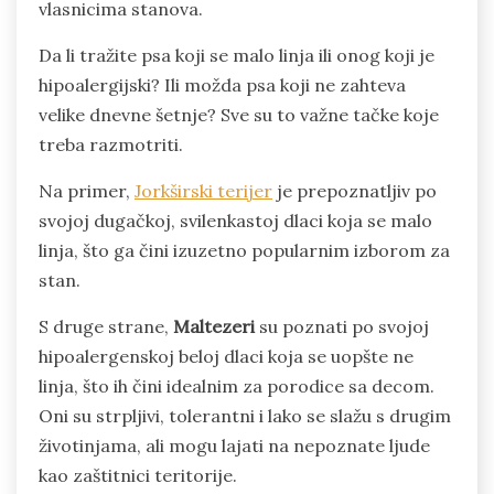
vlasnicima stanova.
Da li tražite psa koji se malo linja ili onog koji je
hipoalergijski? Ili možda psa koji ne zahteva
velike dnevne šetnje? Sve su to važne tačke koje
treba razmotriti.
Na primer,
Jorkširski terijer
je prepoznatljiv po
svojoj dugačkoj, svilenkastoj dlaci koja se malo
linja, što ga čini izuzetno popularnim izborom za
stan.
S druge strane,
Maltezeri
su poznati po svojoj
hipoalergenskoj beloj dlaci koja se uopšte ne
linja, što ih čini idealnim za porodice sa decom.
Oni su strpljivi, tolerantni i lako se slažu s drugim
životinjama, ali mogu lajati na nepoznate ljude
kao zaštitnici teritorije.