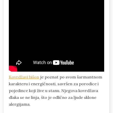
Kovrdžavi bišon
je poznat po svom šarmantnom
karakteru i energičnosti, savršen za porodice i
pojedince koji žive u stanu. Njegova kovrdžava
dlaka se ne linja, što je odlično za ljude sklone
alergijama.