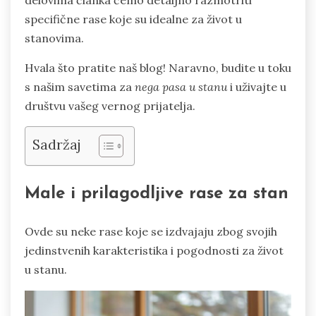
delovima članka ćemo detaljno razmotriti
specifične rase koje su idealne za život u
stanovima.
Hvala što pratite naš blog! Naravno, budite u toku
s našim savetima za
nega pasa u stanu
i uživajte u
društvu vašeg vernog prijatelja.
Sadržaj
Male i prilagodljive rase za stan
Ovde su neke rase koje se izdvajaju zbog svojih
jedinstvenih karakteristika i pogodnosti za život
u stanu.