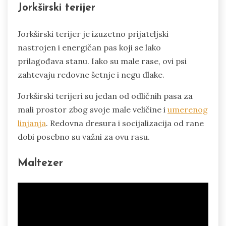
Jorkširski terijer
Jorkširski terijer je izuzetno prijateljski
nastrojen i energičan pas koji se lako
prilagođava stanu. Iako su male rase, ovi psi
zahtevaju redovne šetnje i negu dlake.
Jorkširski terijeri su jedan od odličnih pasa za
mali prostor zbog svoje male veličine i
umerenog
linjanja
. Redovna dresura i socijalizacija od rane
dobi posebno su važni za ovu rasu.
Maltezer