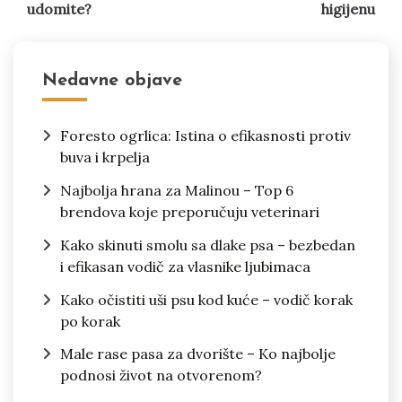
udomite?
higijenu
Nedavne objave
Foresto ogrlica: Istina o efikasnosti protiv
buva i krpelja
Najbolja hrana za Malinou – Top 6
brendova koje preporučuju veterinari
Kako skinuti smolu sa dlake psa – bezbedan
i efikasan vodič za vlasnike ljubimaca
Kako očistiti uši psu kod kuće – vodič korak
po korak
Male rase pasa za dvorište – Ko najbolje
podnosi život na otvorenom?