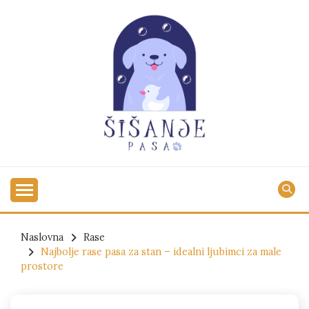
Skip
to
content
Praktični saveti za srećne i negovane ljubimce
ŠIŠANJE PASA
Naslovna
Rase
Najbolje rase pasa za stan – idealni ljubimci za male
prostore