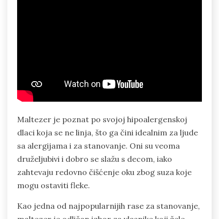
Maltezer je poznat po svojoj hipoalergenskoj
dlaci koja se ne linja, što ga čini idealnim za ljude
sa alergijama i za stanovanje. Oni su veoma
druželjubivi i dobro se slažu s decom, iako
zahtevaju redovno čišćenje oku zbog suza koje
mogu ostaviti fleke.
Kao jedna od najpopularnijih rase za stanovanje,
maltezer je odličan izbor za vlasnike koji žele