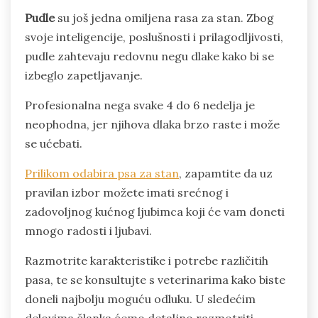
Pudle
su još jedna omiljena rasa za stan. Zbog
svoje inteligencije, poslušnosti i prilagodljivosti,
pudle zahtevaju redovnu negu dlake kako bi se
izbeglo zapetljavanje.
Profesionalna nega svake 4 do 6 nedelja je
neophodna, jer njihova dlaka brzo raste i može
se ućebati.
Prilikom odabira psa za stan
, zapamtite da uz
pravilan izbor možete imati srećnog i
zadovoljnog kućnog ljubimca koji će vam doneti
mnogo radosti i ljubavi.
Razmotrite karakteristike i potrebe različitih
pasa, te se konsultujte s veterinarima kako biste
doneli najbolju moguću odluku. U sledećim