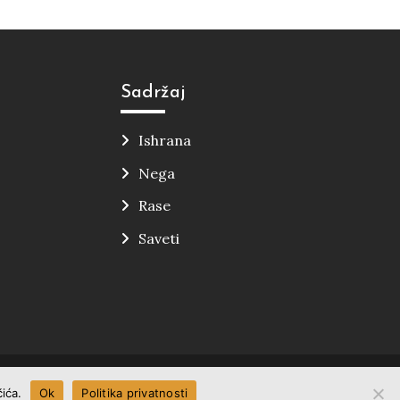
Sadržaj
Ishrana
Nega
Rase
Saveti
ća.
Ok
Politika privatnosti