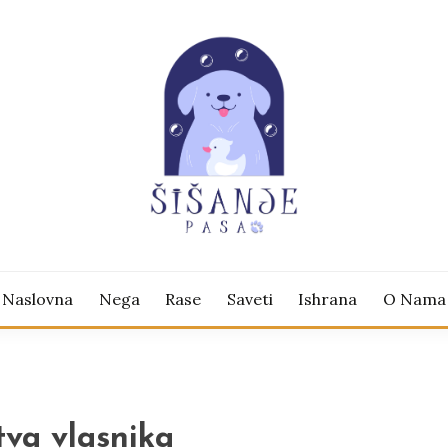
veti za srećne i negovane ljubimce
NJE PASA
Naslovna
Nega
Rase
Saveti
Ishrana
O Nama
stva vlasnika