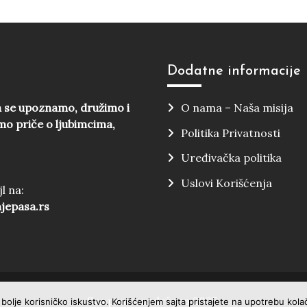
Dodatne informacije
a se upoznamo, družimo i
O nama – Naša misija
o priče o ljubimcima,
Politika Privatnosti
Uređivačka politika
Uslovi Korišćenja
l na:
njepasa.rs
Sva prava zadržana 2025.
a bolje korisničko iskustvo. Korišćenjem sajta pristajete na upotrebu kolači