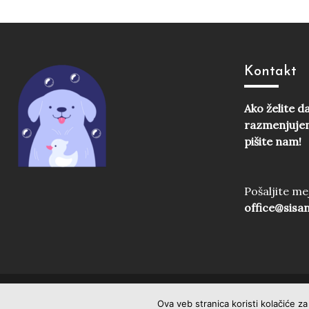
Kontakt
Ako želite d
razmenjujem
pišite nam!
Pošaljite mej
office@sisa
Ova veb stranica koristi kolačiće z