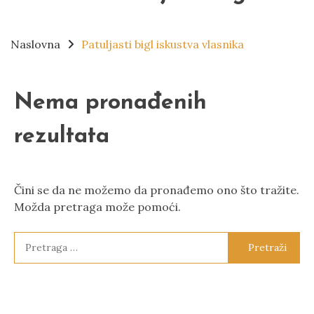
Naslovna
Patuljasti bigl iskustva vlasnika
Nema pronađenih
rezultata
Čini se da ne možemo da pronađemo ono što tražite.
Možda pretraga može pomoći.
Pretraga
za: