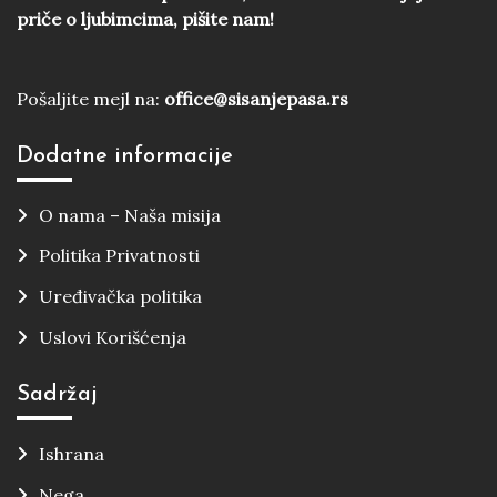
priče o ljubimcima, pišite nam!
Pošaljite mejl na:
office@sisanjepasa.rs
Dodatne informacije
O nama – Naša misija
Politika Privatnosti
Uređivačka politika
Uslovi Korišćenja
Sadržaj
Ishrana
Nega