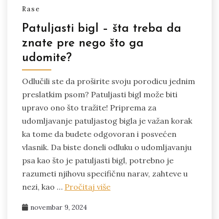
Rase
Patuljasti bigl – šta treba da
znate pre nego što ga
udomite?
Odlučili ste da proširite svoju porodicu jednim
preslatkim psom? Patuljasti bigl može biti
upravo ono što tražite! Priprema za
udomljavanje patuljastog bigla je važan korak
ka tome da budete odgovoran i posvećen
vlasnik. Da biste doneli odluku o udomljavanju
psa kao što je patuljasti bigl, potrebno je
razumeti njihovu specifičnu narav, zahteve u
nezi, kao …
Pročitaj više
novembar 9, 2024