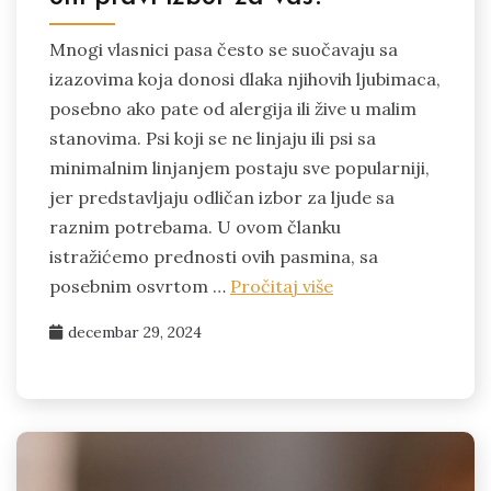
Mnogi vlasnici pasa često se suočavaju sa
izazovima koja donosi dlaka njihovih ljubimaca,
posebno ako pate od alergija ili žive u malim
stanovima. Psi koji se ne linjaju ili psi sa
minimalnim linjanjem postaju sve popularniji,
jer predstavljaju odličan izbor za ljude sa
raznim potrebama. U ovom članku
istražićemo prednosti ovih pasmina, sa
posebnim osvrtom …
Pročitaj više
decembar 29, 2024