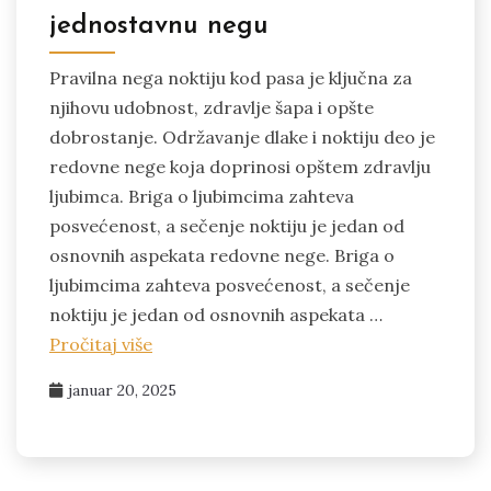
jednostavnu negu
Pravilna nega noktiju kod pasa je ključna za
njihovu udobnost, zdravlje šapa i opšte
dobrostanje. Održavanje dlake i noktiju deo je
redovne nege koja doprinosi opštem zdravlju
ljubimca. Briga o ljubimcima zahteva
posvećenost, a sečenje noktiju je jedan od
osnovnih aspekata redovne nege. Briga o
ljubimcima zahteva posvećenost, a sečenje
noktiju je jedan od osnovnih aspekata …
Pročitaj više
januar 20, 2025