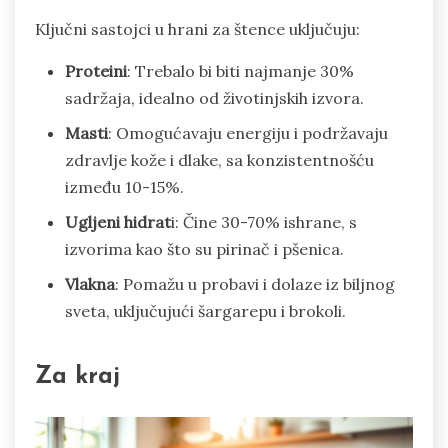
Ključni sastojci u hrani za štence uključuju:
Proteini
: Trebalo bi biti najmanje 30%
sadržaja, idealno od životinjskih izvora.
Masti
: Omogućavaju energiju i podržavaju
zdravlje kože i dlake, sa konzistentnošću
između 10-15%.
Ugljeni hidrat
i: Čine 30-70% ishrane, s
izvorima kao što su pirinač i pšenica.
Vlakna
: Pomažu u probavi i dolaze iz biljnog
sveta, uključujući šargarepu i brokoli.
Za kraj