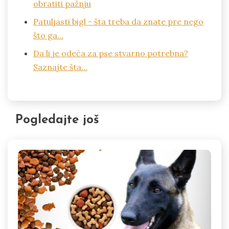
obratiti pažnju
Patuljasti bigl - šta treba da znate pre nego
što ga…
Da li je odeća za pse stvarno potrebna?
Saznajte šta…
Pogledajte još