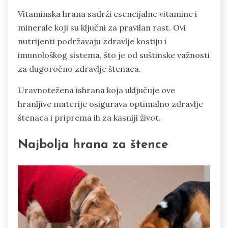
Vitaminska hrana sadrži esencijalne vitamine i
minerale koji su ključni za pravilan rast. Ovi
nutrijenti podržavaju zdravlje kostiju i
imunološkog sistema, što je od suštinske važnosti
za dugoročno zdravlje štenaca.
Uravnotežena ishrana koja uključuje ove
hranljive materije osigurava optimalno zdravlje
štenaca i priprema ih za kasniji život.
Najbolja hrana za štence