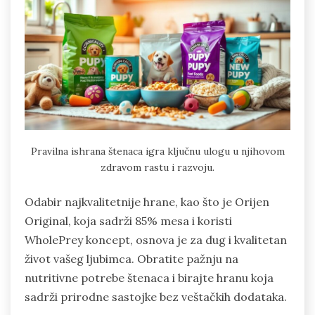
Pravilna ishrana štenaca igra ključnu ulogu u njihovom
zdravom rastu i razvoju.
Odabir najkvalitetnije hrane, kao što je Orijen
Original, koja sadrži 85% mesa i koristi
WholePrey koncept, osnova je za dug i kvalitetan
život vašeg ljubimca. Obratite pažnju na
nutritivne potrebe štenaca i birajte hranu koja
sadrži prirodne sastojke bez veštačkih dodataka.