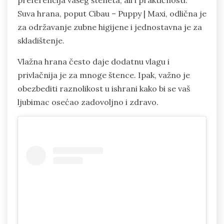
preferencija vašeg šteneta, ali i praktičnosti.
Suva hrana, poput Cibau – Puppy | Maxi, odlična je
za održavanje zubne higijene i jednostavna je za
skladištenje.
Vlažna hrana često daje dodatnu vlagu i
privlačnija je za mnoge štence. Ipak, važno je
obezbediti raznolikost u ishrani kako bi se vaš
ljubimac osećao zadovoljno i zdravo.