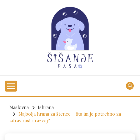
Skip
to
content
Praktični saveti za srećne i negovane ljubimce
ŠIŠANJE PASA
Naslovna
Ishrana
Najbolja hrana za štence – šta im je potrebno za
zdrav rast i razvoj?