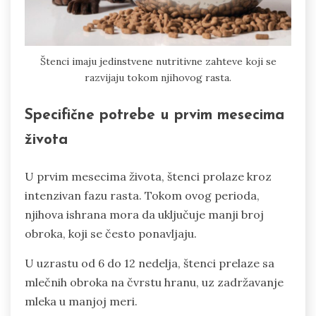
Štenci imaju jedinstvene nutritivne zahteve koji se
razvijaju tokom njihovog rasta.
Specifične potrebe u prvim mesecima
života
U prvim mesecima života, štenci prolaze kroz
intenzivan fazu rasta. Tokom ovog perioda,
njihova ishrana mora da uključuje manji broj
obroka, koji se često ponavljaju.
U uzrastu od 6 do 12 nedelja, štenci prelaze sa
mlečnih obroka na čvrstu hranu, uz zadržavanje
mleka u manjoj meri.