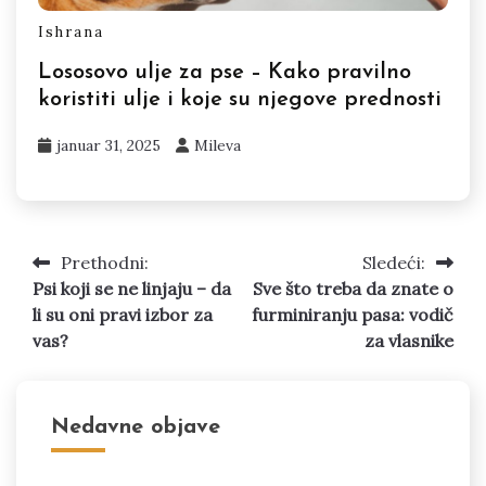
Ishrana
Lososovo ulje za pse – Kako pravilno
koristiti ulje i koje su njegove prednosti
januar 31, 2025
Mileva
Prethodni:
Sledeći:
Kretanje
Psi koji se ne linjaju – da
Sve što treba da znate o
članka
li su oni pravi izbor za
furminiranju pasa: vodič
vas?
za vlasnike
Nedavne objave