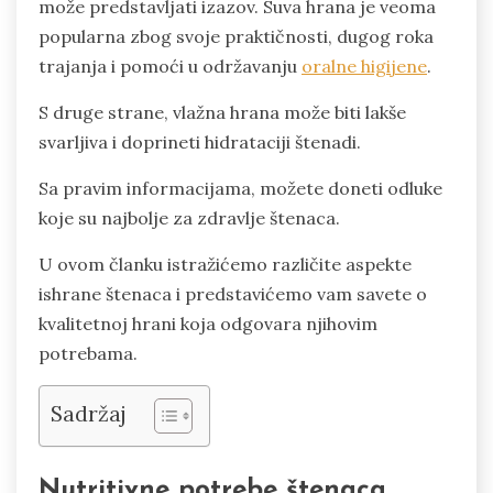
može predstavljati izazov. Suva hrana je veoma
popularna zbog svoje praktičnosti, dugog roka
trajanja i pomoći u održavanju
oralne higijene
.
S druge strane, vlažna hrana može biti lakše
svarljiva i doprineti hidrataciji štenadi.
Sa pravim informacijama, možete doneti odluke
koje su najbolje za zdravlje štenaca.
U ovom članku istražićemo različite aspekte
ishrane štenaca i predstavićemo vam savete o
kvalitetnoj hrani koja odgovara njihovim
potrebama.
Sadržaj
Nutritivne potrebe štenaca