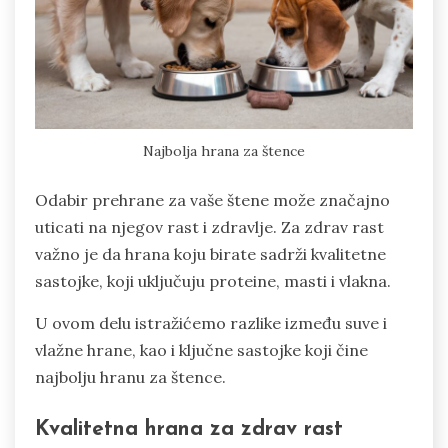
Najbolja hrana za štence
Odabir prehrane za vaše štene može značajno
uticati na njegov rast i zdravlje. Za zdrav rast
važno je da hrana koju birate sadrži kvalitetne
sastojke, koji uključuju proteine, masti i vlakna.
U ovom delu istražićemo razlike između suve i
vlažne hrane, kao i ključne sastojke koji čine
najbolju hranu za štence.
Kvalitetna hrana za zdrav rast