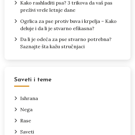
Kako rashladiti psa? 3 trikova da vaš pas
preživi vrele letnje dane
Ogrlica za pse protiv buva i krpelja – Kako
deluje i da li je stvarno efikasna?
Da li je odeća za pse stvarno potrebna?
Saznajte šta kažu stručnjaci
Saveti i teme
Ishrana
Nega
Rase
Saveti