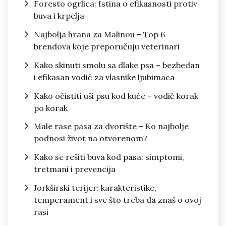
Foresto ogrlica: Istina o efikasnosti protiv
buva i krpelja
Najbolja hrana za Malinou – Top 6
brendova koje preporučuju veterinari
Kako skinuti smolu sa dlake psa – bezbedan
i efikasan vodič za vlasnike ljubimaca
Kako očistiti uši psu kod kuće – vodič korak
po korak
Male rase pasa za dvorište – Ko najbolje
podnosi život na otvorenom?
Kako se rešiti buva kod pasa: simptomi,
tretmani i prevencija
Jorkširski terijer: karakteristike,
temperament i sve što treba da znaš o ovoj
rasi