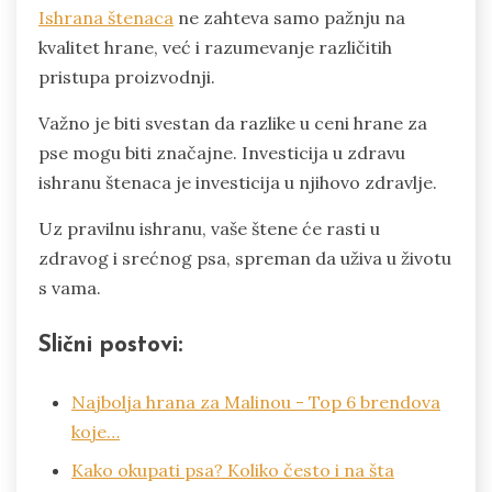
Ishrana štenaca
ne zahteva samo pažnju na
kvalitet hrane, već i razumevanje različitih
pristupa proizvodnji.
Važno je biti svestan da razlike u ceni hrane za
pse mogu biti značajne. Investicija u zdravu
ishranu štenaca je investicija u njihovo zdravlje.
Uz pravilnu ishranu, vaše štene će rasti u
zdravog i srećnog psa, spreman da uživa u životu
s vama.
Slični postovi:
Najbolja hrana za Malinou - Top 6 brendova
koje…
Kako okupati psa? Koliko često i na šta