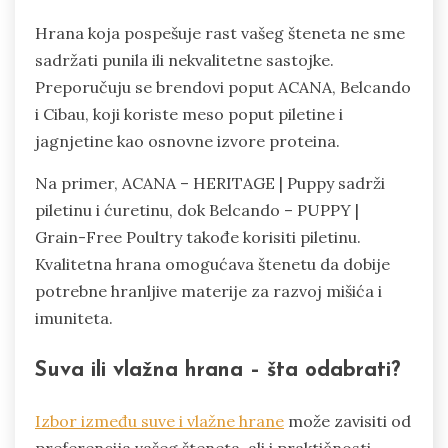
Hrana koja pospešuje rast vašeg šteneta ne sme
sadržati punila ili nekvalitetne sastojke.
Preporučuju se brendovi poput ACANA, Belcando
i Cibau, koji koriste meso poput piletine i
jagnjetine kao osnovne izvore proteina.
Na primer, ACANA – HERITAGE | Puppy sadrži
piletinu i ćuretinu, dok Belcando – PUPPY |
Grain-Free Poultry takođe korisiti piletinu.
Kvalitetna hrana omogućava štenetu da dobije
potrebne hranljive materije za razvoj mišića i
imuniteta.
Suva ili vlažna hrana – šta odabrati?
Izbor između suve i vlažne hrane
može zavisiti od